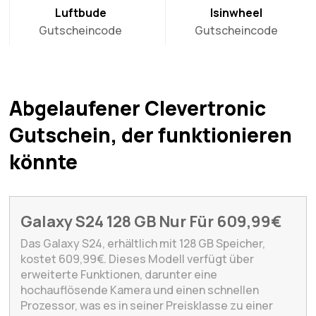
Luftbude
Isinwheel
Gutscheincode
Gutscheincode
Abgelaufener Clevertronic
Gutschein, der funktionieren
könnte
Galaxy S24 128 GB Nur Für 609,99€
Das Galaxy S24, erhältlich mit 128 GB Speicher,
kostet 609,99€. Dieses Modell verfügt über
erweiterte Funktionen, darunter eine
hochauflösende Kamera und einen schnellen
Prozessor, was es in seiner Preisklasse zu einer